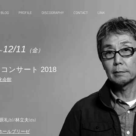
BLOG
PROFILE
DISCOGRAPHY
CONTACT
LINK
12/11
～
（金
）
ンサート 2018
化会館
(b)/林立夫(ds)
ホールブリーゼ