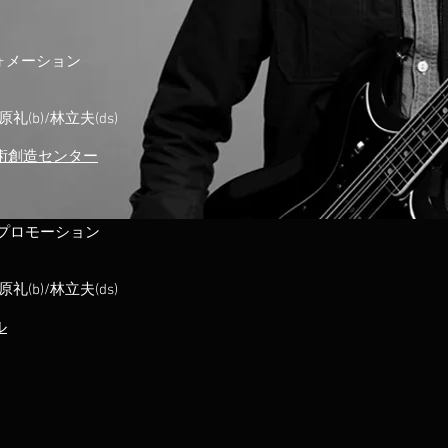
ォメーション
(b)/林立夫(ds)
術創造センター
プロモーション
(b)/林立夫(ds)
ル