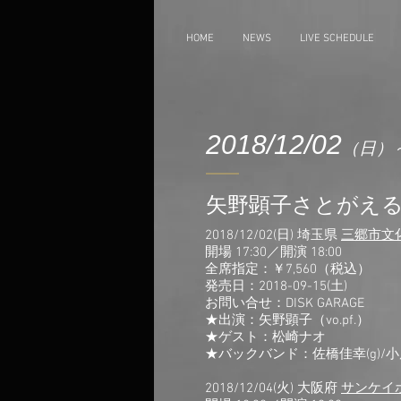
HOME
NEWS
LIVE SCHEDULE
2018/12/02
（日）
矢野顕子さとがえるコ
2018/12/02(日) 埼玉県
三郷市文
開場 17:30／開演 18:00
全席指定：￥7,560（税込）
発売日：2018-09-15(土)
お問い合せ：DISK GARAGE
★出演：矢野顕子（vo.pf.）
★ゲスト：松崎ナオ
★バックバンド：佐橋佳幸(g)/小原礼
2018/12/04(火) 大阪府
サンケイ