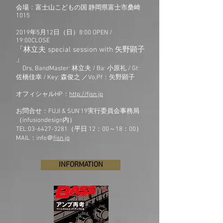
会場：富士山こどもの国 静岡県富士市桑崎
1015
2019年5月12日（日）8:00 OPEN /
19:00CLOSE
「林立夫 special session with 矢野顕子
」
Drs, BandMaster: 林立夫 / Ba: 小原礼 / Gt:
佐橋佳幸 / Key: 森俊之 ／Vo,Pf：矢野顕子
オフィシャルHP：
http://fjsn.jp
お問合せ：FUJI & SUN’19実行委員会事務局
（infusiondesign内）
TEL:03-6427-3281（平日 12：00～18：00）
MAIL：info＠
fjsn.jp
INFORMATION