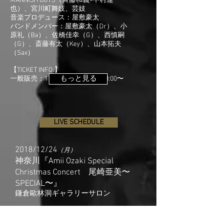
MANNISH BOYS（斉藤和義×中村達
也）、宮川町舞妓、芸妓
音楽プロデュース：屋敷豪太
バンドメンバー：屋敷豪太（Dr）、小
原礼（Ba）、佐橋佳幸（G）、西慎嗣
（G）、斎藤有太（Key）、山本拓夫
（Sax）
【TICKET INFO.】
もっと見る
一般販売：11月18日（日）AM10:00〜
LIVE SCHEDULE
2018/12/24
（月）
神奈川『Amii Ozaki Special
Christmas Concert 尾崎亜美〜
SPECIAL〜』
鎌倉歐林洞ギャラリーサロン