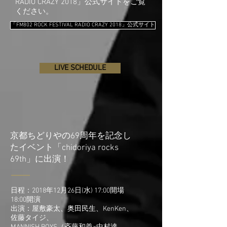
RADIO CRAZY 2018」公式サイトをご覧
ください。
「FM802 ROCK FESTIVAL RADIO CRAZY 2018」公式サイト
LIVE SCHEDULE
京都ちどりやの69周年を記念し
たイベント「chidoriya rocks
出演！
69th」に
日程：2018年12月26日(水) 17:00開場
18:00開演
出演：屋敷豪太、奥田民生、KenKen、
佐藤タイジ、