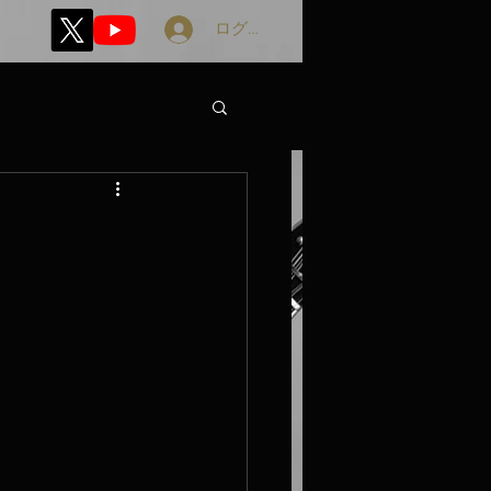
ログイン
』