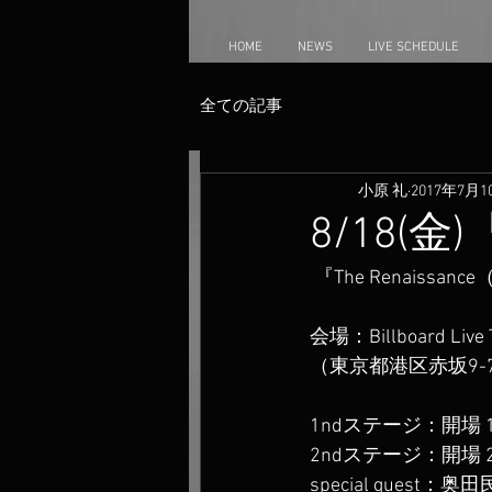
HOME
NEWS
LIVE SCHEDULE
全ての記事
小原 礼
2017年7月1
8/18(
 『The Renaissa
会場：Billboard Live
（東京都港区赤坂9-
1ndステージ：開場 17
2ndステージ：開場 20
special guest：奥