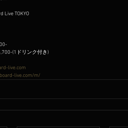
Live TOKYO
0-
700-(1ドリンク付き)
ard-live.com
lboard-live.com/m/