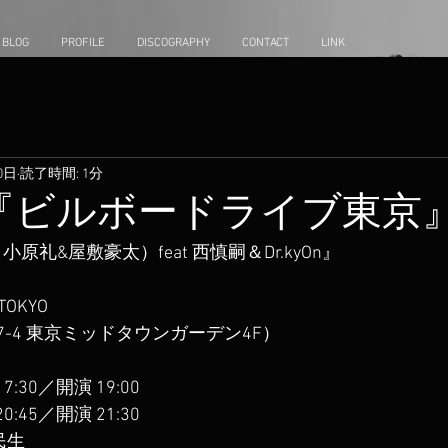
BLOG
PROFILE
DISCOGRAPHY
CONTACT
LINK
0日
読了時間: 1分
金)『ビルボードライブ東京
nce（小原礼&屋敷豪太）feat 西慎嗣＆Dr.kyOn』
 TOKYO
7-4 東京ミッドタウンガーデン4F）
:30／開演 19:00
:45／開演 21:30
田民生